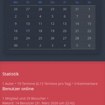
Mo
Di
Mi
Do
Fr
Sa
So
26
27
28
29
30
31
1
2
3
4
5
6
7
8
9
10
11
12
13
14
15
16
17
18
19
20
21
22
23
24
25
26
27
28
29
30
1
2
3
4
5
6
Statistik
1 Autor
19 Termine (0,15 Termine pro Tag)
0 Kommentare
Benutzer online
1 Mitglied und 29 Besucher
Rekord: 14 Benutzer (
31. März 2026 um 22:42
)