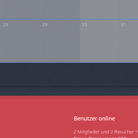
28
29
30
31
Benutzer online
2 Mitglieder und 2 Besucher