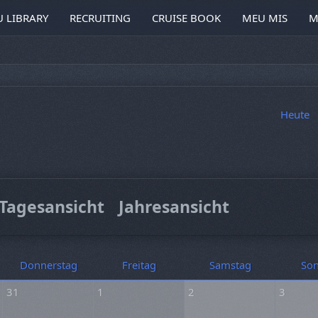
 LIBRARY
RECRUITING
CRUISE BOOK
MEU MIS
M
Heute
Tagesansicht
Jahresansicht
Donnerstag
Freitag
Samstag
Son
31
1
2
3