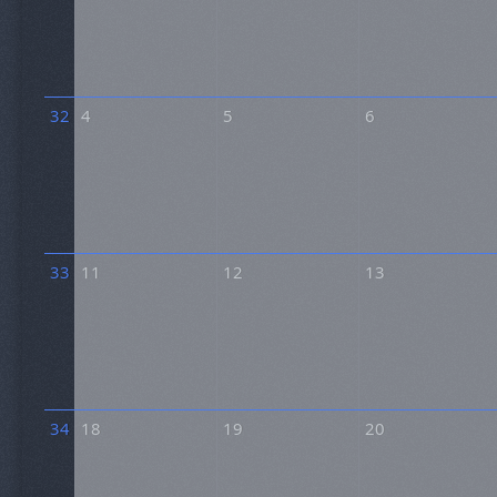
32
4
5
6
33
11
12
13
34
18
19
20