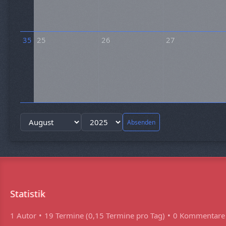
35
25
26
27
Absenden
Statistik
1 Autor
19 Termine (0,15 Termine pro Tag)
0 Kommentare