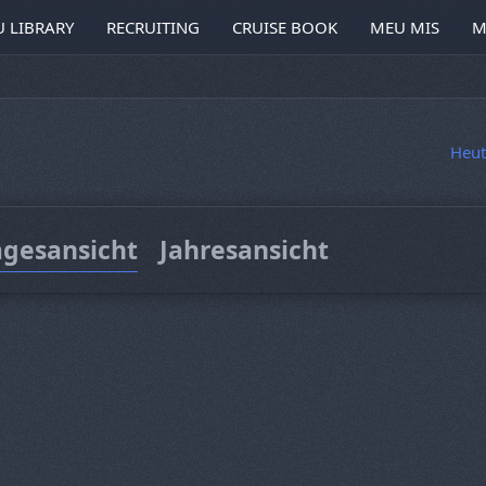
 LIBRARY
RECRUITING
CRUISE BOOK
MEU MIS
M
Heut
agesansicht
Jahresansicht