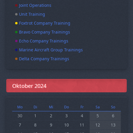
Joint Operations
Unit Training
Foxtrot Company Training
Bravo Company Trainings
Echo Company Trainings
Marine Aircraft Group Trainings
Delta Company Trainings
Oktober 2024
Mo
Di
Mi
Do
Fr
Sa
So
30
1
2
3
4
5
6
7
8
9
10
11
12
13