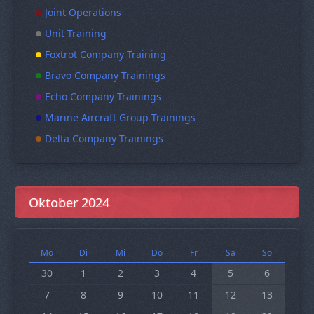
Joint Operations
Unit Training
Foxtrot Company Training
Bravo Company Trainings
Echo Company Trainings
Marine Aircraft Group Trainings
Delta Company Trainings
Oktober 2024
Mo
Di
Mi
Do
Fr
Sa
So
30
1
2
3
4
5
6
7
8
9
10
11
12
13