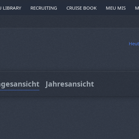
 LIBRARY
RECRUITING
CRUISE BOOK
MEU MIS
M
Heut
agesansicht
Jahresansicht