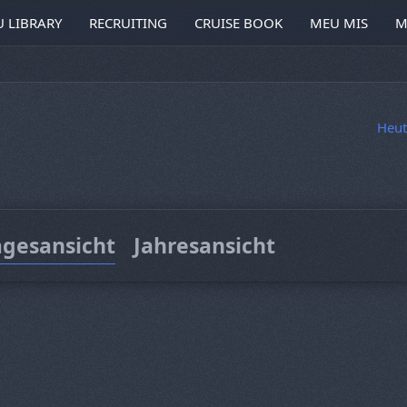
 LIBRARY
RECRUITING
CRUISE BOOK
MEU MIS
M
Heut
agesansicht
Jahresansicht