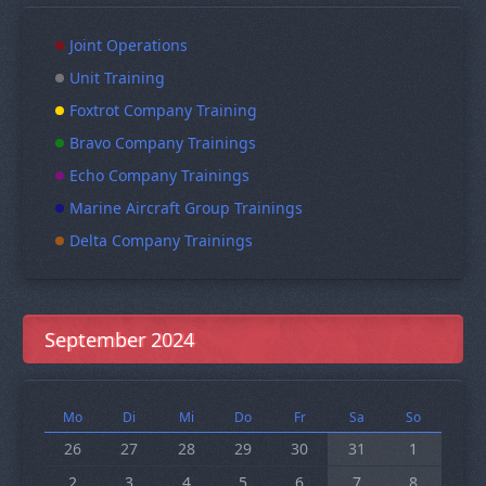
Joint Operations
Unit Training
Foxtrot Company Training
Bravo Company Trainings
Echo Company Trainings
Marine Aircraft Group Trainings
Delta Company Trainings
September 2024
Mo
Di
Mi
Do
Fr
Sa
So
26
27
28
29
30
31
1
2
3
4
5
6
7
8