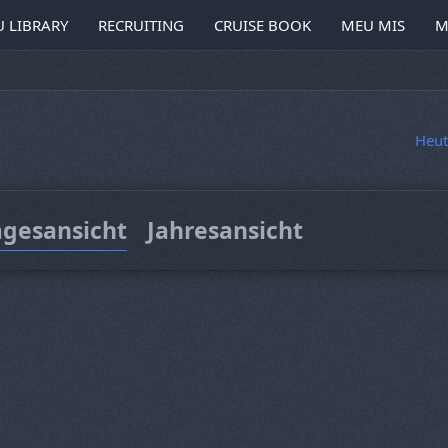
 LIBRARY
RECRUITING
CRUISE BOOK
MEU MIS
M
Heut
agesansicht
Jahresansicht