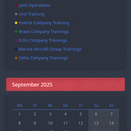
Joint Operations
Unit Training
Foxtrot Company Training
Bravo Company Trainings
Echo Company Trainings
Marine Aircraft Group Trainings
Delta Company Trainings
September 2025
Mo
Di
Mi
Do
Fr
Sa
So
1
2
3
4
5
6
7
8
9
10
11
12
13
14