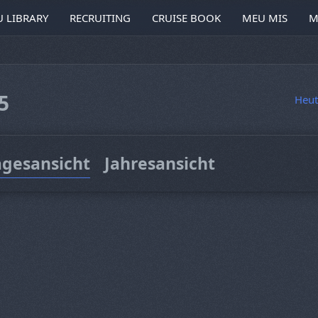
 LIBRARY
RECRUITING
CRUISE BOOK
MEU MIS
M
5
Heut
agesansicht
Jahresansicht