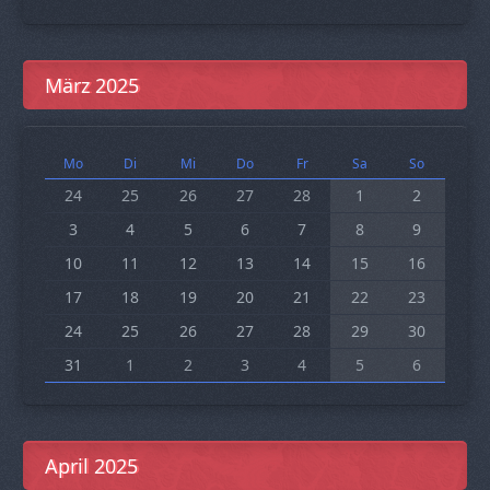
März 2025
Mo
Di
Mi
Do
Fr
Sa
So
24
25
26
27
28
1
2
3
4
5
6
7
8
9
10
11
12
13
14
15
16
17
18
19
20
21
22
23
24
25
26
27
28
29
30
31
1
2
3
4
5
6
April 2025