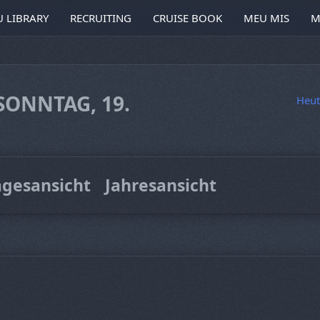
 LIBRARY
RECRUITING
CRUISE BOOK
MEU MIS
M
SONNTAG, 19.
Heut
agesansicht
Jahresansicht