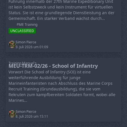
Führung innerhalb der 27th Marine Expeditionary Unit
ist kein Selbstzweck und kein Instrument für virtuellen
Status. Sie ist eine grundlegende Dienstleistung an der
Gemeinschaft. Ein starker Verband wächst durch…
PME Training
UNCLASSIFIED
Simon Pierce
9. Juli 2026 um 01:09
Training Manual's
MEU-TRM-02/26 - School of Infantry
Vorwort Die School of Infantry (SOI) ist eine
weiterführende Ausbildung für junge
Marineinfanteristen nach Abschluss des Marine Corps
Recruit Training (Grundausbildung), die sie vom
Rekruten zum kampfbereiten Soldaten formt, wobei alle
Marines…
Simon Pierce
8. Juli 2026 um 15:11