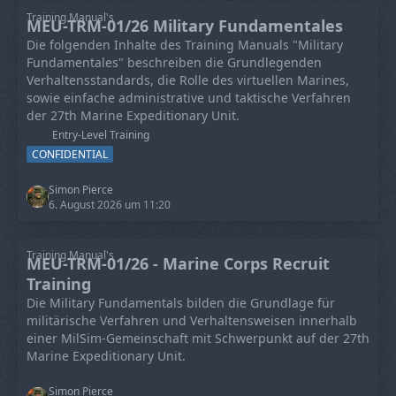
Training Manual's
MEU-TRM-01/26 Military Fundamentales
Die folgenden Inhalte des Training Manuals "Military
Fundamentales" beschreiben die Grundlegenden
Verhaltensstandards, die Rolle des virtuellen Marines,
sowie einfache administrative und taktische Verfahren
der 27th Marine Expeditionary Unit.
Entry-Level Training
CONFIDENTIAL
Simon Pierce
6. August 2026 um 11:20
Training Manual's
MEU-TRM-01/26 - Marine Corps Recruit
Training
Die Military Fundamentals bilden die Grundlage für
militärische Verfahren und Verhaltensweisen innerhalb
einer MilSim-Gemeinschaft mit Schwerpunkt auf der 27th
Marine Expeditionary Unit.
Simon Pierce