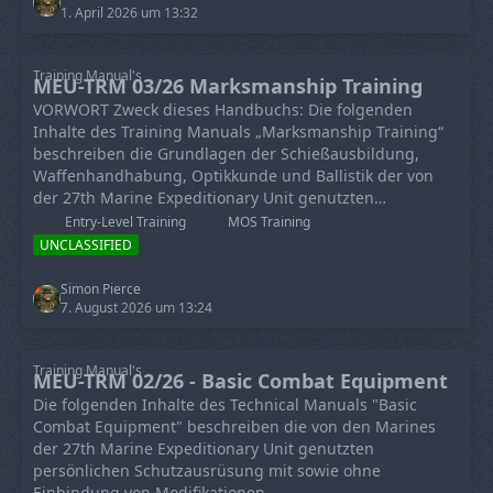
1. April 2026 um 13:32
Training Manual's
MEU-TRM 03/26 Marksmanship Training
VORWORT Zweck dieses Handbuchs: Die folgenden
Inhalte des Training Manuals „Marksmanship Training“
beschreiben die Grundlagen der Schießausbildung,
Waffenhandhabung, Optikkunde und Ballistik der von
der 27th Marine Expeditionary Unit genutzten…
Entry-Level Training
MOS Training
UNCLASSIFIED
Simon Pierce
7. August 2026 um 13:24
Training Manual's
MEU-TRM 02/26 - Basic Combat Equipment
Die folgenden Inhalte des Technical Manuals "Basic
Combat Equipment" beschreiben die von den Marines
der 27th Marine Expeditionary Unit genutzten
persönlichen Schutzausrüsung mit sowie ohne
Einbindung von Modifikationen.