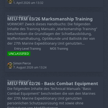
1. April 2026 um 13:32
Training Manual's
MEU-TRM 03/26 Marksmanship Training
VORWORT Zweck dieses Handbuchs: Die folgenden
Inhalte des Training Manuals „Marksmanship Training“
beschreiben die Grundlagen der Schießausbildung,
Waffenhandhabung, Optikkunde und Ballistik der von
der 27th Marine Expeditionary Unit genutzten…
Entry-Level Training
MOS Training
UNCLASSIFIED
Simon Pierce
7. August 2026 um 13:24
Training Manual's
MEU-TRM 02/26 - Basic Combat Equipment
Die folgenden Inhalte des Technical Manuals "Basic
Combat Equipment" beschreiben die von den Marines
der 27th Marine Expeditionary Unit genutzten
persönlichen Schutzausrüsung mit sowie ohne
Einbindung von Modifikationen.