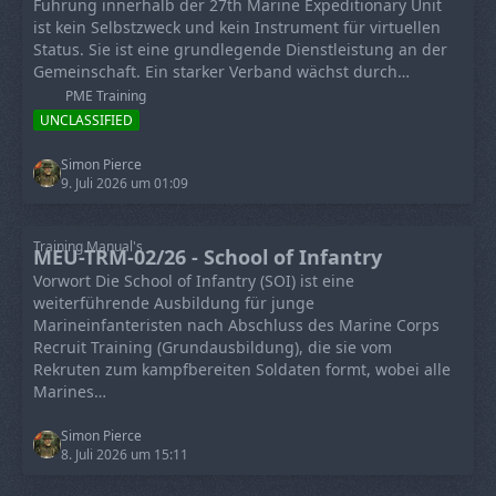
Führung innerhalb der 27th Marine Expeditionary Unit
ist kein Selbstzweck und kein Instrument für virtuellen
Status. Sie ist eine grundlegende Dienstleistung an der
Gemeinschaft. Ein starker Verband wächst durch…
PME Training
UNCLASSIFIED
Simon Pierce
9. Juli 2026 um 01:09
Training Manual's
MEU-TRM-02/26 - School of Infantry
Vorwort Die School of Infantry (SOI) ist eine
weiterführende Ausbildung für junge
Marineinfanteristen nach Abschluss des Marine Corps
Recruit Training (Grundausbildung), die sie vom
Rekruten zum kampfbereiten Soldaten formt, wobei alle
Marines…
Simon Pierce
8. Juli 2026 um 15:11