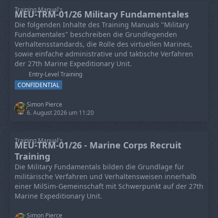
Training Manual's
MEU-TRM-01/26 Military Fundamentales
Die folgenden Inhalte des Training Manuals "Military
Fundamentales" beschreiben die Grundlegenden
Verhaltensstandards, die Rolle des virtuellen Marines,
sowie einfache administrative und taktische Verfahren
der 27th Marine Expeditionary Unit.
Entry-Level Training
CONFIDENTIAL
Simon Pierce
6. August 2026 um 11:20
Training Manual's
MEU-TRM-01/26 - Marine Corps Recruit
Training
Die Military Fundamentals bilden die Grundlage für
militärische Verfahren und Verhaltensweisen innerhalb
einer MilSim-Gemeinschaft mit Schwerpunkt auf der 27th
Marine Expeditionary Unit.
Simon Pierce